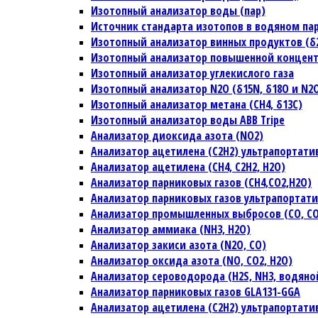
Изотопный анализатор воды (пар)
Источник стандарта изотопов в водяном па
Изотопный анализатор винных продуктов (δ2H
Изотопный анализатор повышенной концен
Изотопный анализатор углекислого газа
Изотопный анализатор N2O (δ15N, δ18O и N2
Изотопный анализатор метана (CH4, δ13C)
Изотопный анализатор воды ABB Tripe
Анализатор диоксида азота (NO2)
Анализатор ацетилена (C2H2) ультрапортат
Анализатор ацетилена (CH4, C2H2, H2O)
Анализатор парниковых газов (CH4,CO2,H2O)
Анализатор парниковых газов ультрапортат
Анализатор промышленных выбросов (CO, CO2
Анализатор аммиака (NH3, H2O)
Анализатор закиси азота (N2O, CO)
Анализатор оксида азота (NO, CO2, H2O)
Анализатор сероводорода (H2S, NH3, водяно
Анализатор парниковых газов GLA131-GGA
Анализатор ацетилена (C2H2) ультрапортат