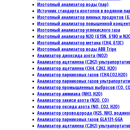
Изотопный анализатор воды (пар)
Источник стандарта изотопов в водяном па
Изотопный анализатор винных продуктов (δ2H
Изотопный анализатор повышенной концен
Изотопный анализатор углекислого газа
Изотопный анализатор N2O (δ15N, δ18O и N2
Изотопный анализатор метана (CH4, δ13C)
Изотопный анализатор воды ABB Tripe
Анализатор диоксида азота (NO2)
Анализатор ацетилена (C2H2) ультрапортат
Анализатор ацетилена (CH4, C2H2, H2O)
Анализатор парниковых газов (CH4,CO2,H2O)
Анализатор парниковых газов ультрапортат
Анализатор промышленных выбросов (CO, CO2
Анализатор аммиака (NH3, H2O)
Анализатор закиси азота (N2O, CO)
Анализатор оксида азота (NO, CO2, H2O)
Анализатор сероводорода (H2S, NH3, водяно
Анализатор парниковых газов GLA131-GGA
Анализатор ацетилена (C2H2) ультрапортат