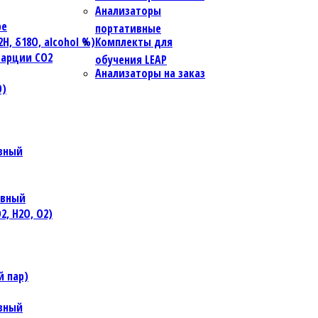
Анализаторы
ре
портативные
, δ18O, alcohol %)
Комплекты для
тарции CO2
обучения LEAP
Анализаторы на заказ
O)
ивный
ивный
, H2O, O2)
й пар)
ивный