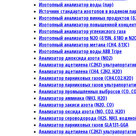
Изотопный анализатор воды (пар)
Источник стандарта изотопов в водяном па
Изотопный анализатор винных продуктов (δ2H
Изотопный анализатор повышенной концен
Изотопный анализатор углекислого газа
Изотопный анализатор N2O (δ15N, δ18O и N2
Изотопный анализатор метана (CH4, δ13C)
Изотопный анализатор воды ABB Tripe
Анализатор диоксида азота (NO2)
Анализатор ацетилена (C2H2) ультрапортат
Анализатор ацетилена (CH4, C2H2, H2O)
Анализатор парниковых газов (CH4,CO2,H2O)
Анализатор парниковых газов ультрапортат
Анализатор промышленных выбросов (CO, CO2
Анализатор аммиака (NH3, H2O)
Анализатор закиси азота (N2O, CO)
Анализатор оксида азота (NO, CO2, H2O)
Анализатор сероводорода (H2S, NH3, водяно
Анализатор парниковых газов GLA131-GGA
Анализатор ацетилена (C2H2) ультрапортат