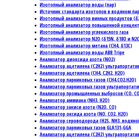
Изотопный анализатор воды (пар)
Источник стандарта изотопов в водяном па
Изотопный анализатор винных продуктов (δ2H
Изотопный анализатор повышенной концен
Изотопный анализатор углекислого газа
Изотопный анализатор N2O (δ15N, δ18O и N2
Изотопный анализатор метана (CH4, δ13C)
Изотопный анализатор воды ABB Tripe
Анализатор диоксида азота (NO2)
Анализатор ацетилена (C2H2) ультрапортат
Анализатор ацетилена (CH4, C2H2, H2O)
Анализатор парниковых газов (CH4,CO2,H2O)
Анализатор парниковых газов ультрапортат
Анализатор промышленных выбросов (CO, CO2
Анализатор аммиака (NH3, H2O)
Анализатор закиси азота (N2O, CO)
Анализатор оксида азота (NO, CO2, H2O)
Анализатор сероводорода (H2S, NH3, водяно
Анализатор парниковых газов GLA131-GGA
Анализатор ацетилена (C2H2) ультрапортат