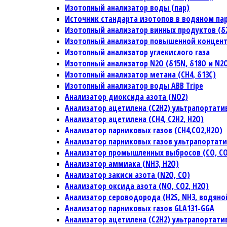
Изотопный анализатор воды (пар)
Источник стандарта изотопов в водяном па
Изотопный анализатор винных продуктов (δ2H
Изотопный анализатор повышенной концен
Изотопный анализатор углекислого газа
Изотопный анализатор N2O (δ15N, δ18O и N2
Изотопный анализатор метана (CH4, δ13C)
Изотопный анализатор воды ABB Tripe
Анализатор диоксида азота (NO2)
Анализатор ацетилена (C2H2) ультрапортат
Анализатор ацетилена (CH4, C2H2, H2O)
Анализатор парниковых газов (CH4,CO2,H2O)
Анализатор парниковых газов ультрапортат
Анализатор промышленных выбросов (CO, CO2
Анализатор аммиака (NH3, H2O)
Анализатор закиси азота (N2O, CO)
Анализатор оксида азота (NO, CO2, H2O)
Анализатор сероводорода (H2S, NH3, водяно
Анализатор парниковых газов GLA131-GGA
Анализатор ацетилена (C2H2) ультрапортат