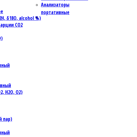
Анализаторы
ре
портативные
, δ18O, alcohol %)
тарции CO2
O)
ивный
ивный
, H2O, O2)
й пар)
ивный