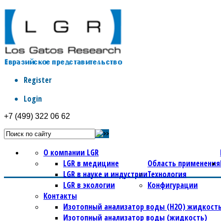
Register
Login
+7 (499) 322 06 62
О компании LGR
LGR в медицине
Область применения
LGR в науке и индустрии
Технология
LGR в экологии
Конфигурации
Контакты
Изотопный анализатор воды (Н2О) жидкость
Изотопный анализатор воды (жидкость)