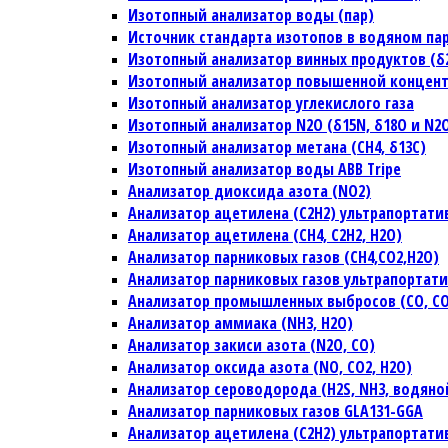
Изотопный анализатор воды (пар)
Источник стандарта изотопов в водяном па
Изотопный анализатор винных продуктов (δ2H
Изотопный анализатор повышенной концен
Изотопный анализатор углекислого газа
Изотопный анализатор N2O (δ15N, δ18O и N2
Изотопный анализатор метана (CH4, δ13C)
Изотопный анализатор воды ABB Tripe
Анализатор диоксида азота (NO2)
Анализатор ацетилена (C2H2) ультрапортат
Анализатор ацетилена (CH4, C2H2, H2O)
Анализатор парниковых газов (CH4,CO2,H2O)
Анализатор парниковых газов ультрапортат
Анализатор промышленных выбросов (CO, CO2
Анализатор аммиака (NH3, H2O)
Анализатор закиси азота (N2O, CO)
Анализатор оксида азота (NO, CO2, H2O)
Анализатор сероводорода (H2S, NH3, водяно
Анализатор парниковых газов GLA131-GGA
Анализатор ацетилена (C2H2) ультрапортат