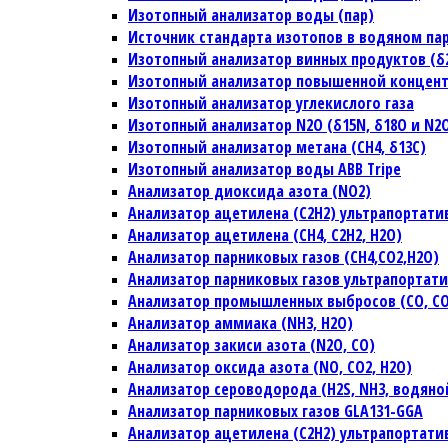
Изотопный анализатор воды (пар)
Источник стандарта изотопов в водяном па
Изотопный анализатор винных продуктов (δ2H
Изотопный анализатор повышенной концен
Изотопный анализатор углекислого газа
Изотопный анализатор N2O (δ15N, δ18O и N2
Изотопный анализатор метана (CH4, δ13C)
Изотопный анализатор воды ABB Tripe
Анализатор диоксида азота (NO2)
Анализатор ацетилена (C2H2) ультрапортат
Анализатор ацетилена (CH4, C2H2, H2O)
Анализатор парниковых газов (CH4,CO2,H2O)
Анализатор парниковых газов ультрапортат
Анализатор промышленных выбросов (CO, CO2
Анализатор аммиака (NH3, H2O)
Анализатор закиси азота (N2O, CO)
Анализатор оксида азота (NO, CO2, H2O)
Анализатор сероводорода (H2S, NH3, водяно
Анализатор парниковых газов GLA131-GGA
Анализатор ацетилена (C2H2) ультрапортат