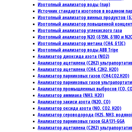
Изотопный анализатор воды (пар)
Источник стандарта изотопов в водяном па
Изотопный анализатор винных продуктов (δ2H
Изотопный анализатор повышенной концен
Изотопный анализатор углекислого газа
Изотопный анализатор N2O (δ15N, δ18O и N2
Изотопный анализатор метана (CH4, δ13C)
Изотопный анализатор воды ABB Tripe
Анализатор диоксида азота (NO2)
Анализатор ацетилена (C2H2) ультрапортат
Анализатор ацетилена (CH4, C2H2, H2O)
Анализатор парниковых газов (CH4,CO2,H2O)
Анализатор парниковых газов ультрапортат
Анализатор промышленных выбросов (CO, CO2
Анализатор аммиака (NH3, H2O)
Анализатор закиси азота (N2O, CO)
Анализатор оксида азота (NO, CO2, H2O)
Анализатор сероводорода (H2S, NH3, водяно
Анализатор парниковых газов GLA131-GGA
Анализатор ацетилена (C2H2) ультрапортат